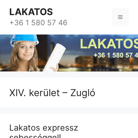
Kilépés
LAKATOS
a
Menü
tartalomba
+36 1 580 57 46
XIV. kerület – Zugló
Lakatos expressz
sebességgel!