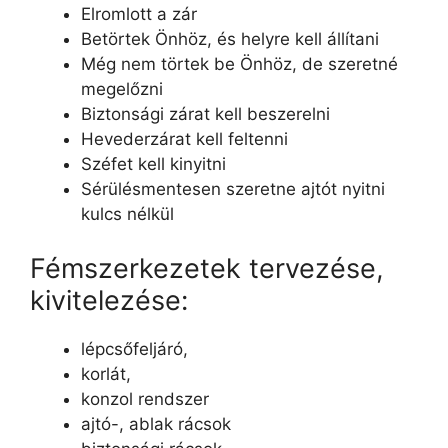
Elromlott a zár
Betörtek Önhöz, és helyre kell állítani
Még nem törtek be Önhöz, de szeretné
megelőzni
Biztonsági zárat kell beszerelni
Hevederzárat kell feltenni
Széfet kell kinyitni
Sérülésmentesen szeretne ajtót nyitni
kulcs nélkül
Fémszerkezetek tervezése,
kivitelezése:
lépcsőfeljáró,
korlát,
konzol rendszer
ajtó-, ablak rácsok