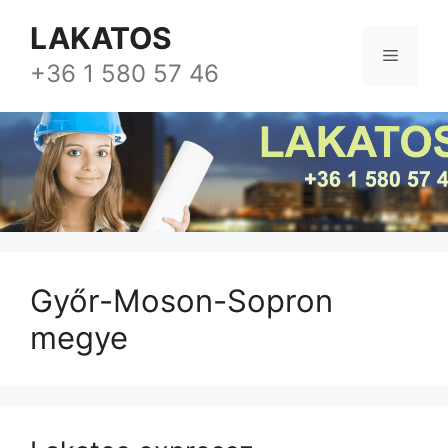
Kilépés
LAKATOS
a
Menü
tartalomba
+36 1 580 57 46
Győr-Moson-Sopron
megye