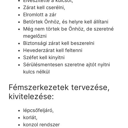
Elveszítette a kulcsot,
Zárat kell cserélni,
Elromlott a zár
Betörtek Önhöz, és helyre kell állítani
Még nem törtek be Önhöz, de szeretné
megelőzni
Biztonsági zárat kell beszerelni
Hevederzárat kell feltenni
Széfet kell kinyitni
Sérülésmentesen szeretne ajtót nyitni
kulcs nélkül
Fémszerkezetek tervezése,
kivitelezése:
lépcsőfeljáró,
korlát,
konzol rendszer