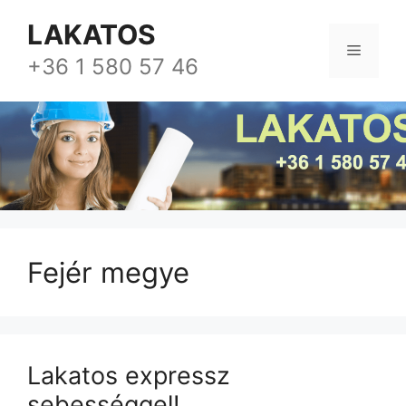
Kilépés
LAKATOS
a
Menü
tartalomba
+36 1 580 57 46
Fejér megye
Lakatos expressz
sebességgel!