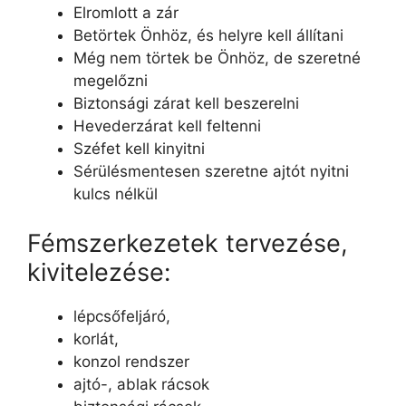
Elromlott a zár
Betörtek Önhöz, és helyre kell állítani
Még nem törtek be Önhöz, de szeretné
megelőzni
Biztonsági zárat kell beszerelni
Hevederzárat kell feltenni
Széfet kell kinyitni
Sérülésmentesen szeretne ajtót nyitni
kulcs nélkül
Fémszerkezetek tervezése,
kivitelezése:
lépcsőfeljáró,
korlát,
konzol rendszer
ajtó-, ablak rácsok